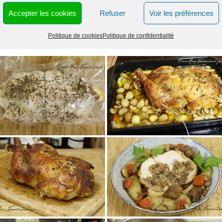
Accepter les cookies
Refuser
Voir les préférences
de terre à chair ferme (ratte)
gnes cuites épluchées
Politique de cookies
Politique de confidentialité