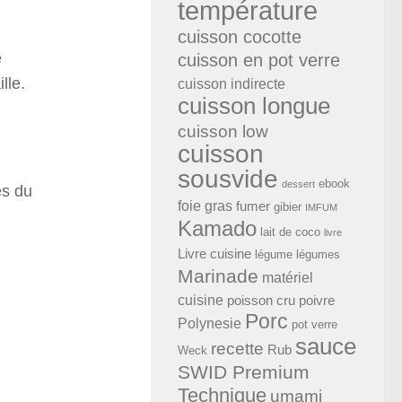
température
cuisson cocotte
e
cuisson en pot verre
lle.
cuisson indirecte
cuisson longue
cuisson low
cuisson
sousvide
ebook
dessert
es du
foie gras
fumer
gibier
IMFUM
Kamado
lait de coco
livre
Livre cuisine
légume
légumes
Marinade
matériel
cuisine
poisson cru
poivre
Porc
Polynesie
pot verre
sauce
recette
Rub
Weck
SWID Premium
Technique
umami