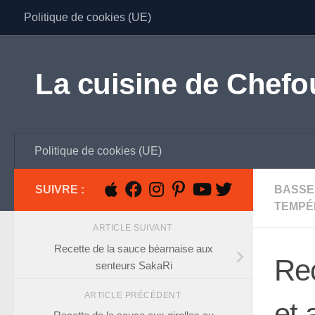
Politique de cookies (UE)
Skip to content
La cuisine de Chefo
Politique de cookies (UE)
SUIVRE :
BASSE
TEMPÉ
ARTICLE SUIVANT
Recette de la sauce béarnaise aux
Rec
senteurs SakaRi
ARTICLE PRÉCÉDENT
et 