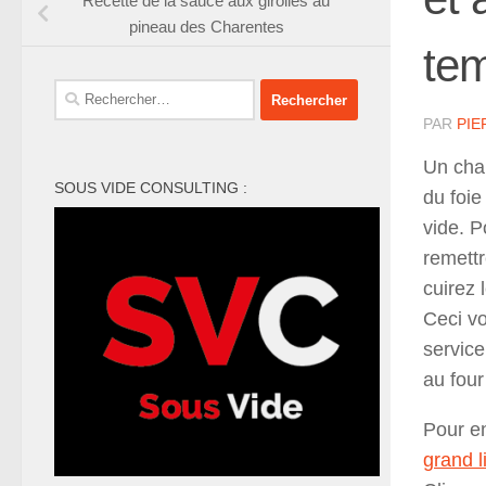
Recette de la sauce aux girolles au
pineau des Charentes
tem
Rechercher :
PAR
PIE
Un chap
SOUS VIDE CONSULTING :
du foie
vide. P
remettr
cuirez 
Ceci vo
service
au four
Pour en
grand l