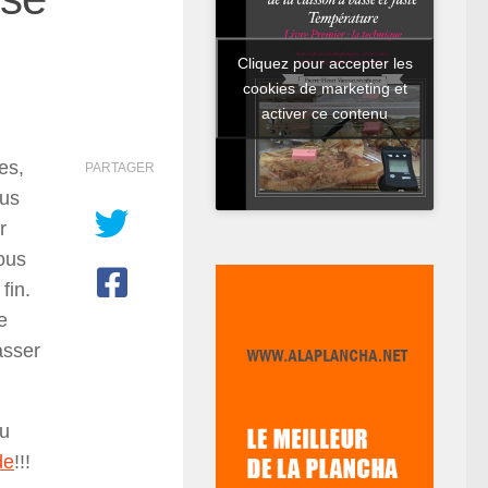
Cliquez pour accepter les
cookies de marketing et
activer ce contenu
es,
PARTAGER
ous
r
ous
fin.
e
asser
au
de
!!!