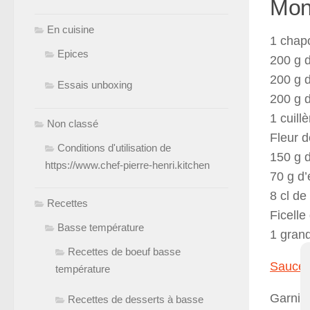
Mon
En cuisine
1 chap
Epices
200 g 
200 g d
Essais unboxing
200 g d
1 cuil
Non classé
Fleur d
Conditions d'utilisation de
150 g d
https://www.chef-pierre-henri.kitchen
70 g d’
8 cl de
Recettes
Ficelle
Basse température
1 gran
Recettes de boeuf basse
Sauce a
température
Garnitu
Recettes de desserts à basse