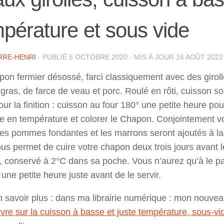
pérature et sous vide
RRE-HENRI
· PUBLIÉ
5 OCTOBRE 2020
· MIS À JOUR
16 AOÛT 2022
on fermier désossé, farci classiquement avec des giroll
 gras, de farce de veau et porc. Roulé en rôti, cuisson s
our la finition : cuisson au four 180° une petite heure pou
e en température et colorer le Chapon. Conjointement v
les pommes fondantes et les marrons seront ajoutés à la 
us permet de cuire votre chapon deux trois jours avant l
, conservé à 2°C dans sa poche. Vous n’aurez qu’à le p
 une petite heure juste avant de le servir.
 savoir plus : dans ma librairie numérique : mon nouve
ivre sur la cuisson à basse et juste température, sous-vi