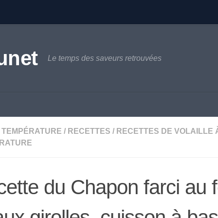
unet
Le temps des saveurs retrouvées
 TEMPÉRATURE
/
RECETTES
/
RECETTES DE VOLAILLE 
RATURE
ette du Chapon farci au f
aux girolles, cuisson à ba