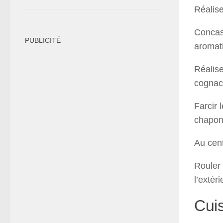
Réalise
Concass
PUBLICITÉ
aromati
Réalise
cognac,
Farcir 
chapon
Au cent
Rouler 
l’extér
Cuis