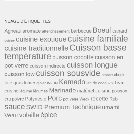
NUAGE D’ÉTIQUETTES
Boeuf
Agneau
aromate
barbecue
canard
attendrissement
cuisine familiale
cuisine exotique
cuisine
Cuisson basse
cuisine traditionnelle
température
cuisson cocotte
cuisson en
cuisson longue
pot verre
cuisson indirecte
cuisson sousvide
cuisson low
ebook
dessert
Kamado
foie gras
fumer
Livre
gibier
lait de coco
IMFUM
livre
Marinade
matériel cuisine
cuisine
poisson
légume
légumes
Porc
recette
Polynesie
cru
poivre
Rub
pot verre Weck
sauce
Technique
SWID Premium
umami
épice
volaille
Veau