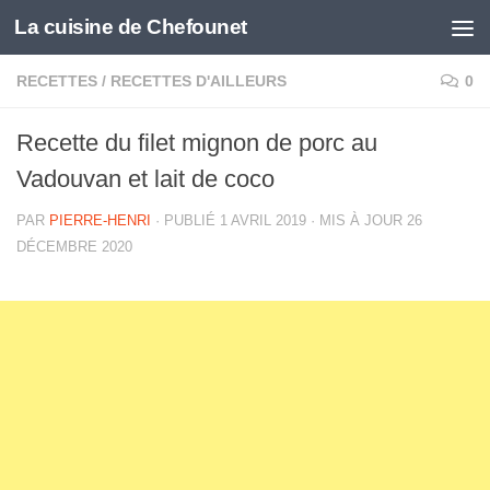
La cuisine de Chefounet
Skip to content
RECETTES
/
RECETTES D'AILLEURS
0
Recette du filet mignon de porc au
Vadouvan et lait de coco
PAR
PIERRE-HENRI
· PUBLIÉ
1 AVRIL 2019
· MIS À JOUR
26
DÉCEMBRE 2020