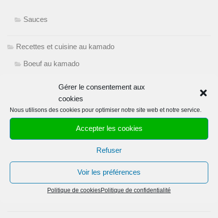
Sauces
Recettes et cuisine au kamado
Boeuf au kamado
Crustacés au Kamado
Gérer le consentement aux
cookies
Fumer au kamado
Nous utilisons des cookies pour optimiser notre site web et notre service.
Accepter les cookies
Kamados et Accessoires
Refuser
Porc au kamado
Voir les préférences
Technique cuisson au kamado
Politique de cookies
Politique de confidentialité
Volaille au kamado