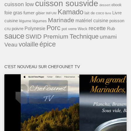
cuisson sousvide
cuisson low
ebook
dessert
Kamado
foie gras
fumer
Livre
gibier
lait de coco
IMFUM
livre
Marinade
matériel cuisine
cuisine
poisson
légume
légumes
Porc
recette
Polynesie
cru
poivre
Rub
pot verre Weck
sauce
Technique
SWID Premium
umami
épice
volaille
Veau
C'EST NOUVEAU SUR CHEFOUNET TV