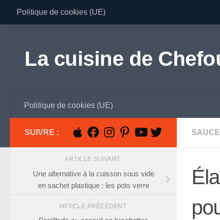
Politique de cookies (UE)
Skip to content
La cuisine de Chefo
Politique de cookies (UE)
SUIVRE :
SAUCE
ARTICLE SUIVANT
Éla
Une alternative à la cuisson sous vide
en sachet plastique : les pots verre
pou
ARTICLE PRÉCÉDENT