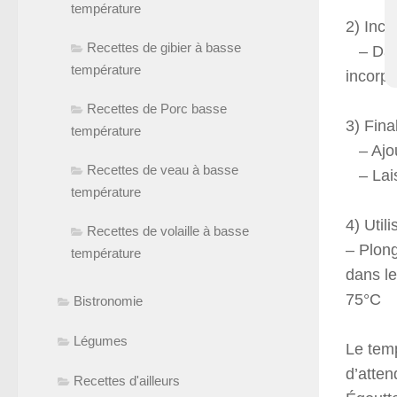
température
2) Inco
Recettes de gibier à basse
– Dans 
température
incorpo
Recettes de Porc basse
3) Fina
température
– Ajout
Recettes de veau à basse
– Lais
température
4) Util
Recettes de volaille à basse
– Plong
température
dans le
75°C
Bistronomie
Légumes
Le temp
d’atten
Recettes d'ailleurs