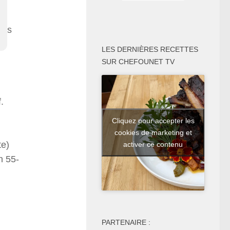
uis
LES DERNIÈRES RECETTES
SUR CHEFOUNET TV
f.
Cliquez pour accepter les
cookies de marketing et
te)
activer ce contenu
n 55-
PARTENAIRE :