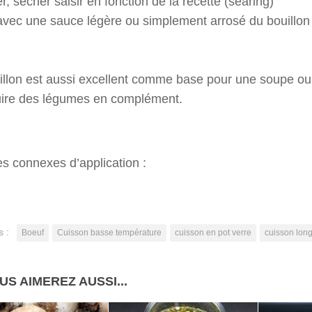
r, sécher saisir en fonction de la recette (searing)
avec une sauce légère ou simplement arrosé du bouillon
illon est aussi excellent comme base pour une soupe ou
uire des légumes en complément.
s connexes d’application :
s :
Boeuf
Cuisson basse température
cuisson en pot verre
cuisson lon
US AIMEREZ AUSSI...