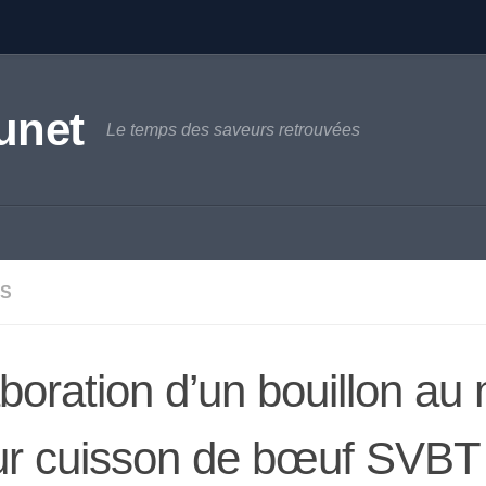
unet
Le temps des saveurs retrouvées
S
boration d’un bouillon au
r cuisson de bœuf SVBT 