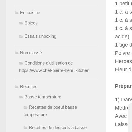
1 peti
1 c. à
En cuisine
1 c. à 
Epices
1 c. à 
Essais unboxing
acide)
1 tige 
Non classé
Poivre
Herbes
Conditions d'utilisation de
Fleur d
https://www.chef-pierre-henri.kitchen
Prépar
Recettes
Basse température
1) Dans
Recettes de boeuf basse
Mettre 
température
Avec l’
Laisser
Recettes de desserts à basse