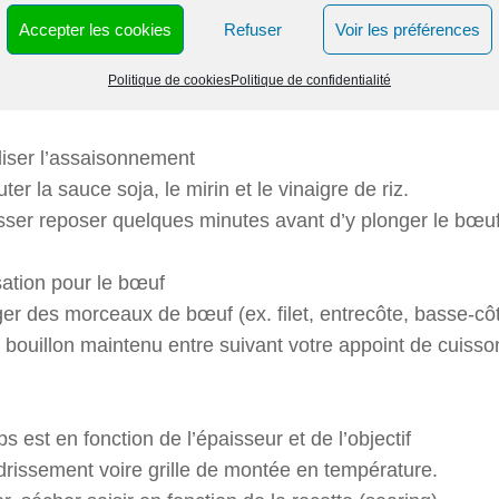
Accepter les cookies
Refuser
Voir les préférences
rporer le miso
un bol, diluer le miso avec un peu de bouillon chaud p
Politique de cookies
Politique de confidentialité
rer au bouillon sans faire bouillir.
liser l’assaisonnement
er la sauce soja, le mirin et le vinaigre de riz.
ser reposer quelques minutes avant d’y plonger le bœu
isation pour le bœuf
er des morceaux de bœuf (ex. filet, entrecôte, basse-cô
 bouillon maintenu entre suivant votre appoint de cuisso
s est en fonction de l’épaisseur et de l’objectif
drissement voire grille de montée en température.