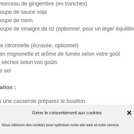
t morceau de gingembre (en tranches)
 soupe de sauce soja
soupe de mirin
soupe de vinaigre de riz (optionnel, pour un léger équilibr
de citronnelle (écrasée, optionnel)
 en mignonette et arôme de fumée selon votre goût
 sèches selon vos goûts
e sel
ation :
 une casserole préparez le bouillon
à bouillir l’eau additionné de bouillon de bœuf (50%)
Gérer le consentement aux cookies
ail, le gingembre émincés, la citronnelle ciselée
Nous utilisons des cookies pour optimiser notre site web et notre service.
 refroidir sous les 80°C).