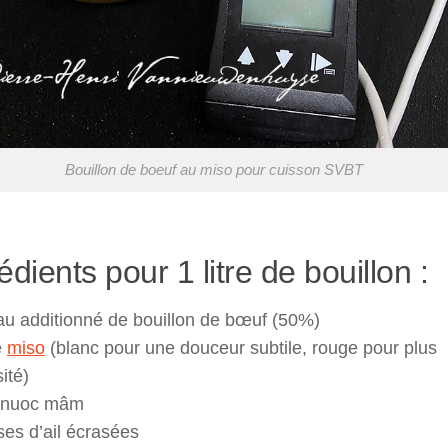
Bouillon de boeuf au miso pour cuisson SVBT
édients pour 1 litre de bouillon :
au additionné de bouillon de bœuf (50%)
e
miso
(blanc pour une douceur subtile, rouge pour plus
sité)
e nuoc mâm
ses d’ail écrasées