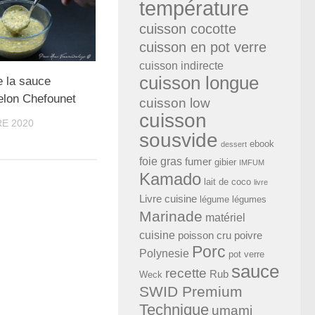
température
cuisson cocotte
cuisson en pot verre
cuisson indirecte
cuisson longue
e la sauce
elon Chefounet
cuisson low
cuisson
E 2020
sousvide
ebook
dessert
foie gras
fumer
gibier
IMFUM
Kamado
lait de coco
livre
Livre cuisine
légume
légumes
Marinade
matériel
cuisine
poisson cru
poivre
Porc
Polynesie
pot verre
sauce
recette
Rub
Weck
SWID Premium
Technique
umami