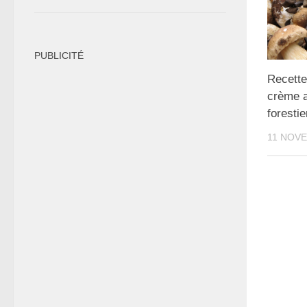
PUBLICITÉ
Recette
crème 
forestie
11 NOV