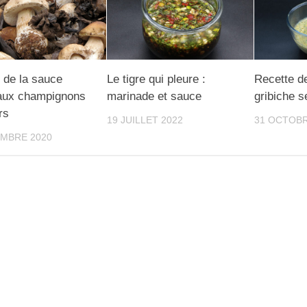
 de la sauce
Le tigre qui pleure :
Recette d
aux champignons
marinade et sauce
gribiche s
rs
19 JUILLET 2022
31 OCTOBR
EMBRE 2020