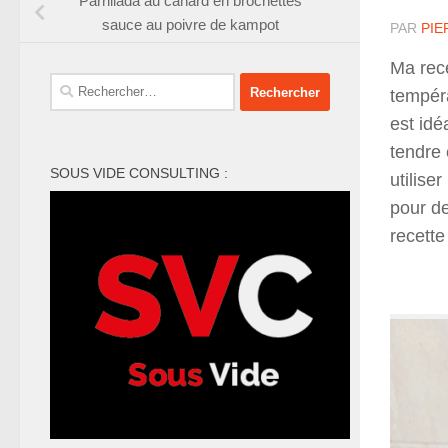
Parrillada au canard en brochettes
sauce au poivre de kampot
PAR
PIE
Ma rece
Rechercher :
tempér
est idé
tendre 
SOUS VIDE CONSULTING :
utilise
pour de
recett