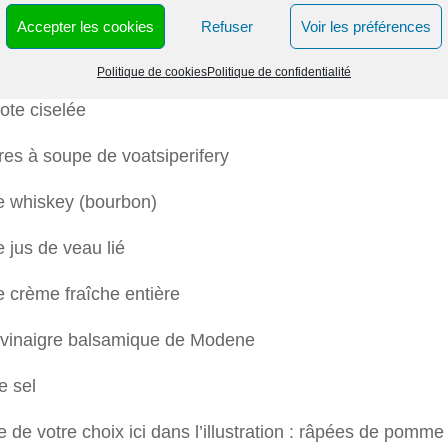
e à la crème de Whiskey et poivre de
Accepter les cookies
Refuser
Voir les préférences
iperifery
Politique de cookies
Politique de confidentialité
ote ciselée
ères à soupe de voatsiperifery
e whiskey (bourbon)
e jus de veau lié
e crème fraîche entière
e vinaigre balsamique de Modene
e sel
de votre choix ici dans l’illustration : râpées de pomme