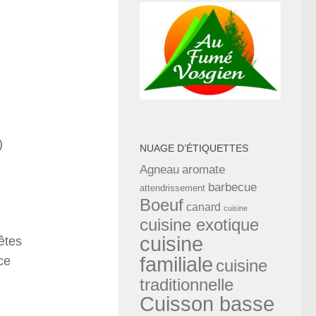
)
NUAGE D’ÉTIQUETTES
Agneau
aromate
barbecue
attendrissement
Boeuf
canard
cuisine
cuisine exotique
cuisine
êtes
familiale
ce
cuisine
traditionnelle
Cuisson basse