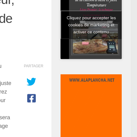
 de
Cliquez pour accepter les
cookies de marketing et
activer ce contenu
u
PARTAGER
juste
rez
our
 sera
vage