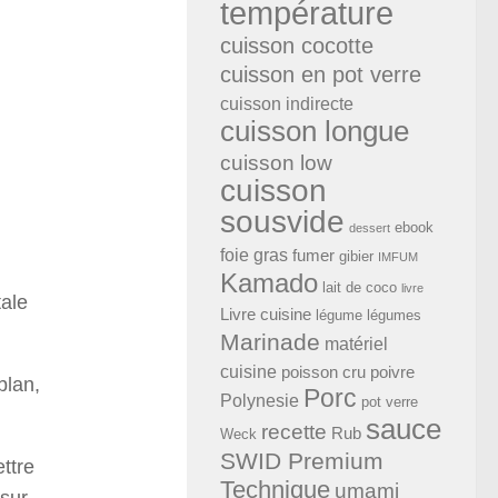
température
cuisson cocotte
cuisson en pot verre
cuisson indirecte
cuisson longue
cuisson low
cuisson
sousvide
ebook
dessert
foie gras
fumer
gibier
IMFUM
Kamado
lait de coco
livre
tale
Livre cuisine
légume
légumes
Marinade
matériel
cuisine
poisson cru
poivre
blan,
Porc
Polynesie
pot verre
sauce
recette
Rub
Weck
SWID Premium
ttre
Technique
umami