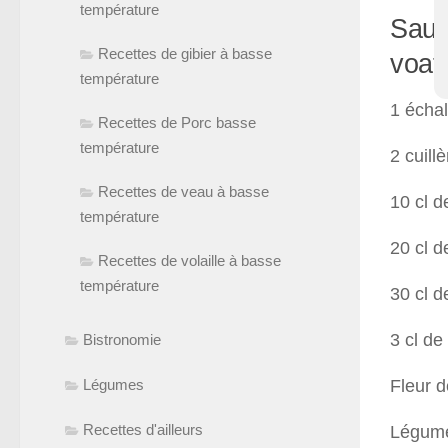
température
Sauc
Recettes de gibier à basse
voats
température
1 échal
Recettes de Porc basse
température
2 cuill
Recettes de veau à basse
10 cl d
température
20 cl d
Recettes de volaille à basse
température
30 cl d
3 cl d
Bistronomie
Légumes
Fleur d
Recettes d'ailleurs
Légume 