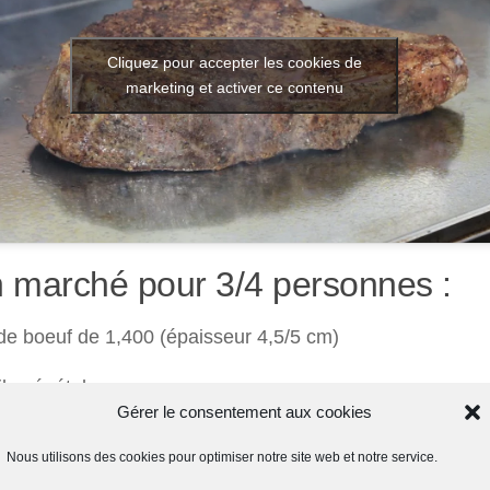
Cliquez pour accepter les cookies de
marketing et activer ce contenu
 marché pour 3/4 personnes :
de boeuf de 1,400 (épaisseur 4,5/5 cm)
ile végétale
Gérer le consentement aux cookies
s la recette du
rub à steak Montréal (au poivre de
Nous utilisons des cookies pour optimiser notre site web et notre service.
erifery)