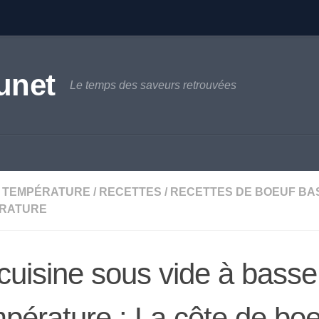
unet
Le temps des saveurs retrouvées
 TEMPÉRATURE
/
RECETTES
/
RECETTES DE BOEUF BA
RATURE
cuisine sous vide à basse
pérature : La côte de boe