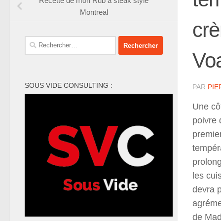
Recette de mon Rub à steak style
Montreal
crè
Rechercher :
Voa
SOUS VIDE CONSULTING :
PAR
PIE
Une cô
poivre 
premier
tempéra
prolong
les cui
devra p
agréme
de Mada