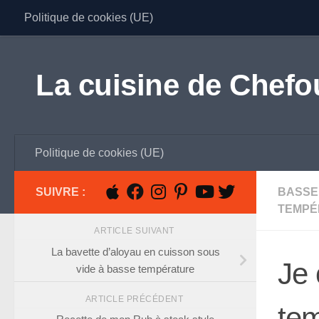
Politique de cookies (UE)
Skip to content
La cuisine de Chefo
Politique de cookies (UE)
SUIVRE :
BASSE
TEMPÉ
ARTICLE SUIVANT
La bavette d’aloyau en cuisson sous
Je 
vide à basse température
ARTICLE PRÉCÉDENT
tem