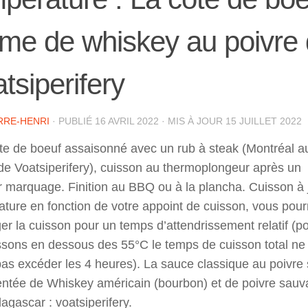
me de whiskey au poivre
tsiperifery
RRE-HENRI
· PUBLIÉ
16 AVRIL 2022
· MIS À JOUR
15 JUILLET 2022
te de boeuf assaisonné avec un rub à steak (Montréal a
de Voatsiperifery), cuisson au thermoplongeur après un
 marquage. Finition au BBQ ou à la plancha. Cuisson à 
ture en fonction de votre appoint de cuisson, vous pour
er la cuisson pour un temps d’attendrissement relatif (p
ssons en dessous des 55°C le temps de cuisson total ne
as excéder les 4 heures). La sauce classique au poivre
ntée de Whiskey américain (bourbon) et de poivre sau
gascar : voatsiperifery.