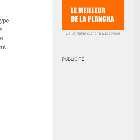
type
és …
La veritable plancha Espagnole
re
nt :
PUBLICITÉ