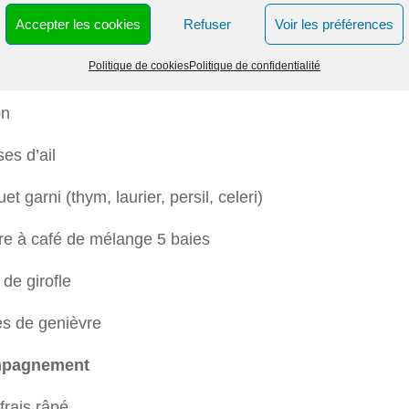
Accepter les cookies
Refuser
Voir les préférences
hes de céleri
Politique de cookies
Politique de confidentialité
ure Aromatique
on
es d’ail
et garni (thym, laurier, persil, celeri)
ère à café de mélange 5 baies
 de girofle
es de genièvre
pagnement
 frais râpé