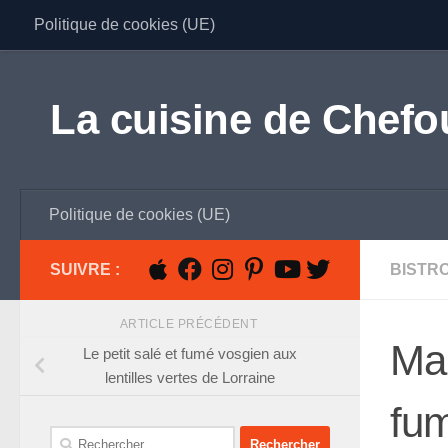
Politique de cookies (UE)
Skip to content
La cuisine de Chefo
Politique de cookies (UE)
SUIVRE :
BISTR
ARTICLE PRÉCÉDENT
Ma 
Le petit salé et fumé vosgien aux
lentilles vertes de Lorraine
fu
Rechercher :