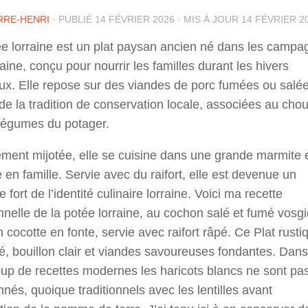
RRE-HENRI
· PUBLIÉ
14 FÉVRIER 2026
· MIS À JOUR
14 FÉVRIER 2
ée lorraine est un plat paysan ancien né dans les campa
aine, conçu pour nourrir les familles durant les hivers
ux. Elle repose sur des viandes de porc fumées ou salée
de la tradition de conservation locale, associées au chou
 légumes du potager.
ment mijotée, elle se cuisine dans une grande marmite 
 en famille. Servie avec du raifort, elle est devenue un
 fort de l’identité culinaire lorraine. Voici ma recette
onnelle de la potée lorraine, au cochon salé et fumé vosgi
n cocotte en fonte, servie avec raifort râpé. Ce Plat rusti
, bouillon clair et viandes savoureuses fondantes. Dans
up de recettes modernes les haricots blancs ne sont pa
nés, quoique traditionnels avec les lentilles avant