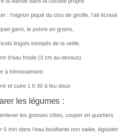
re la viande dans la cocotte propre
ter : l’oignon piqué du clou de girofle, l’ail écrasé
uet garni, le poivre en grains,
icots lingots trempés de la veille.
rir d’eau froide (3 cm au-dessus)
er à frémissement
rir et cuire 1 h 30 à feu doux
arer les légumes :
enlever les grosses côtes, couper en quartiers
r 5 min dans l’eau bouillante non salée, égoutter