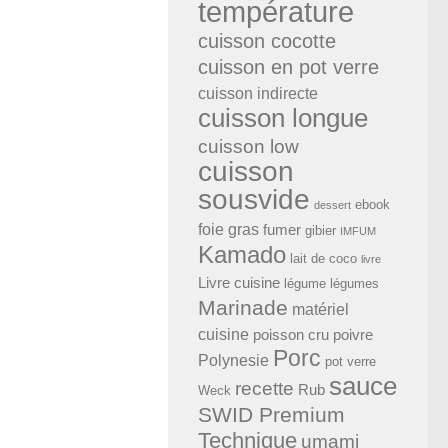
température
cuisson cocotte
cuisson en pot verre
cuisson indirecte
cuisson longue
cuisson low
cuisson
sousvide
ebook
dessert
foie gras
fumer
gibier
IMFUM
Kamado
lait de coco
livre
Livre cuisine
légume
légumes
Marinade
matériel
cuisine
poisson cru
poivre
Porc
Polynesie
pot verre
sauce
recette
Rub
Weck
SWID Premium
Technique
umami