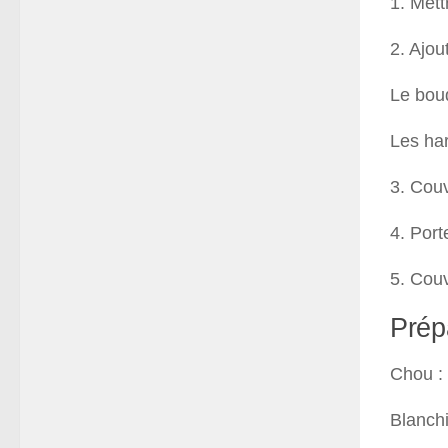
1. Mett
2. Ajou
Le bouq
Les har
3. Couv
4. Port
5. Couv
Prép
Chou : 
Blanchi