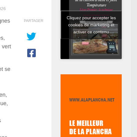
026
Cliquez pour accepter les
gnes
PARTAGER
cookies de marketing et
activer ce contenu
s,
 vert
et se
en,
que,
s