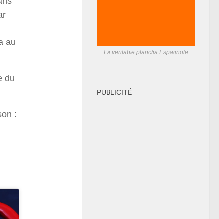
dans
ar
a au
La veritable plancha Espagnole
e du
PUBLICITÉ
son :