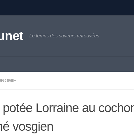
unet
Le temps des saveurs retrouvées
ONOMIE
potée Lorraine au cochon
mé vosgien