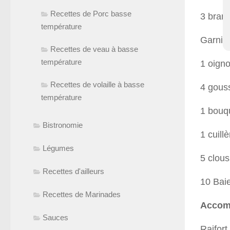
Recettes de Porc basse
3 branc
température
Garnit
Recettes de veau à basse
température
1 oign
Recettes de volaille à basse
4 gouss
température
1 bouqu
Bistronomie
1 cuill
Légumes
5 clous
Recettes d'ailleurs
10 Bai
Recettes de Marinades
Accom
Sauces
Raifort