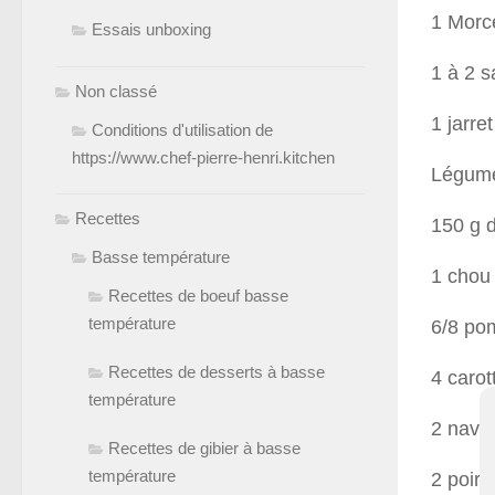
1 Morc
Essais unboxing
1 à 2 s
Non classé
1 jarre
Conditions d'utilisation de
https://www.chef-pierre-henri.kitchen
Légume
Recettes
150 g d
Basse température
1 chou 
Recettes de boeuf basse
température
6/8 po
Recettes de desserts à basse
4 carot
température
2 nave
Recettes de gibier à basse
température
2 poir