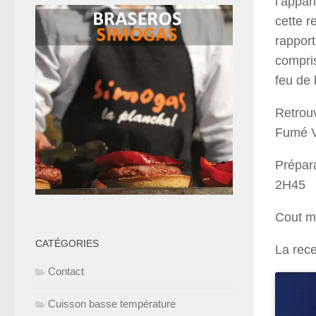
l’appar
cette r
rapport
compris
feu de 
Retrouv
Fumé V
Prépara
2H45
Cout m
CATÉGORIES
La rece
Contact
Cuisson basse température