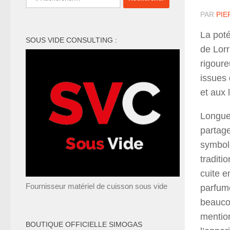
PAR
PIE
La pot
SOUS VIDE CONSULTING :
de Lorr
rigoure
issues 
et aux
Longue
partage
symbole
traditi
cuite e
Fournisseur matériel de cuisson sous vide
parfumé
beauco
mention
BOUTIQUE OFFICIELLE SIMOGAS