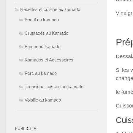
Recettes et cuisine au kamado
Vinaigr
Boeuf au kamado
Crustacés au Kamado
Prép
Fumer au kamado
Dessala
Kamados et Accessoires
Si les 
Porc au kamado
changer
Technique cuisson au kamado
le fumé
Volaille au kamado
Cuisson
Cuis
PUBLICITÉ