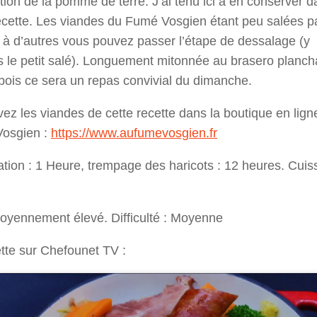
ition de la pomme de terre. J’ai tenu ici à en conserver 
ecette. Les viandes du Fumé Vosgien étant peu salées p
 à d’autres vous pouvez passer l’étape de dessalage (y
 le petit salé). Longuement mitonnée au brasero planch
bois ce sera un repas convivial du dimanche.
ez les viandes de cette recette dans la boutique en lign
osgien :
https://www.aufumevosgien.fr
tion : 1 Heure, trempage des haricots : 12 heures. Cuis
oyennement élevé. Difficulté : Moyenne
tte sur Chefounet TV :